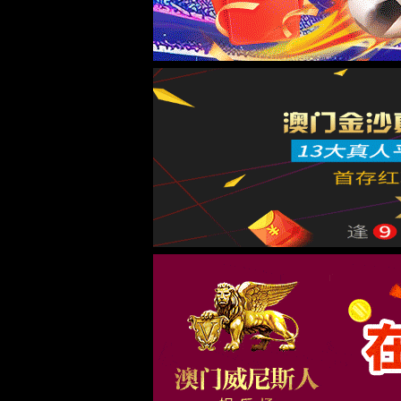
思想政治素质和品德考核及综合考核安排另行通知。
考生在网上报名前，务必咨询报考导师，确认本人符合报考条件且该导师
下一条：
重庆大学荣获第十八届“天鹅杯”莎士比亚戏剧汇演一等奖
常用链接
教育部
理解当代中国
外研社官网
大外研究会
党委宣传