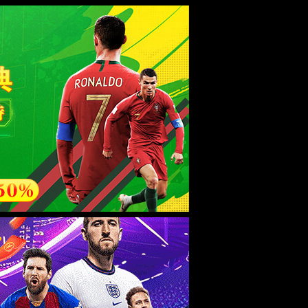
重庆大学
信息门户
人才招聘
English
语
党群工作
学生园地
国际交流
校友之窗
学
士研究生招生考核（普通招考第二批次）工作安排如下：
10日完成网上报名及申请材料提交。