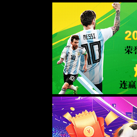
tyc8722太阳集团
讲师
专任教师
教授
兼职(客座教授)
首页
学院概况
新闻中心
科学研究
太阳集团
副教授
讲师
外籍教师
辅导员
管理服务人员
当前位置：
首页>
太阳集团tyc官网入口>
专任教师>
讲师>
正文
讲师
陈薇娜
作者：
审核：
编辑：
gys
时间：
2020-08-25
点击数量：
1998
陈薇娜，
女，讲师。
年毕业于四川外语学院国际文化交流专业，获
872038279@qq.com
邮箱：
研究方向：应用语言学
——
主讲课程：研究生公共英语基础课
专业交流英语
上一条：
谢佳