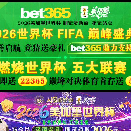
tyc官网入口
本科生教育
研究生教育
公共外
2005
文学学士学位。
年获重庆大学应用语言学硕士学位。